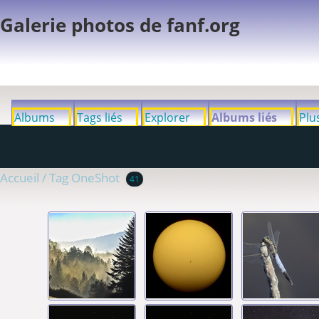
Galerie photos de fanf.org
Albums
Tags liés
Explorer
Albums liés
Plu
Accueil
/
Tag
OneShot
41