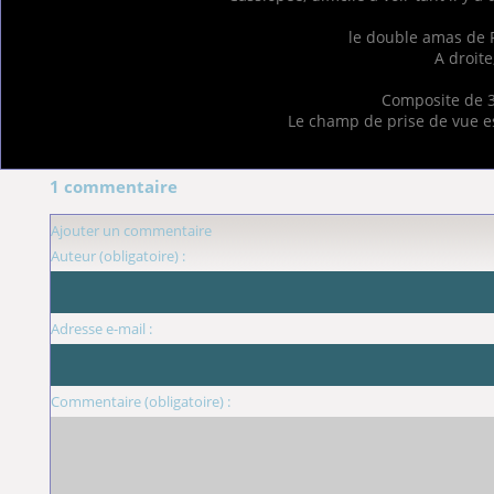
le double amas de P
A droite
Composite de 3
Le champ de prise de vue es
1 commentaire
Ajouter un commentaire
Auteur (obligatoire) :
Adresse e-mail :
Commentaire (obligatoire) :