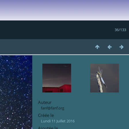
36/133
Auteur
fanf@fanf.org
Créée le
Lundi 11 Juillet 2016
Ajoutée le