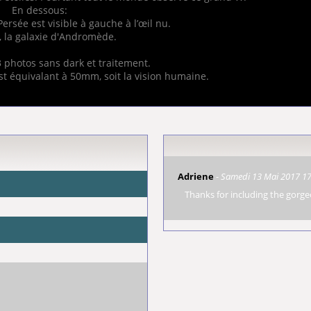
En dessous:
ersée est visible à gauche à l’œil nu.
, la galaxie d'Andromède.
 photos sans dark et traitement.
t équivalant à 50mm, soit la vision humaine.
Adriene
-
Samedi 13 Mai 2017 17
Thanks for including the gorgeo