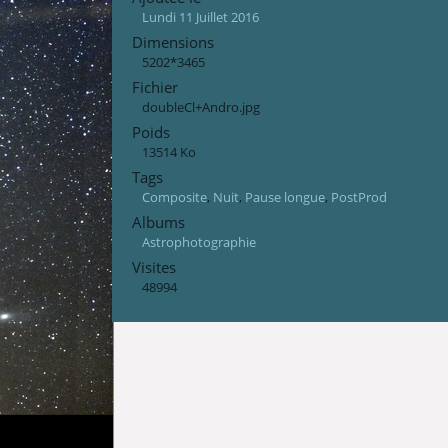
Lundi 11 Juillet 2016
Dimensions
5202*3465
Fichier
doubleCl+Andro.jpg
Poids
13514 Ko
Tags
Composite
,
Nuit
,
Pause longue
,
PostProd
Albums
Astrophotographie
Visites
48994