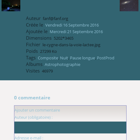
Auteur
fanf@fanf.org
Créée le
Vendredi 16 Septembre 2016
Ajoutée le
Mercredi 21 Septembre 2016
Dimensions
5202*3465
Fichier
le-cygne-dans-la-voie-lactee.jpg
Poids
27299 Ko
Tags
Composite
,
Nuit
,
Pause longue
,
PostProd
Albums
Astrophotographie
Visites
46979
0 commentaire
Ajouter un commentaire
Auteur (obligatoire) :
Adresse e-mail :