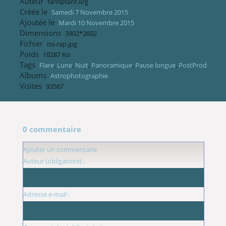
Auteur
fanf@fanf.org
Créée le
Samedi 7 Novembre 2015
Ajoutée le
Mardi 10 Novembre 2015
Dimensions
3902*2602
Fichier
iss-rap.jpg
Poids
10287 Ko
Tags
Flare
,
Lune
,
Nuit
,
Panoramique
,
Pause longue
,
PostProd
Albums
Astrophotographie
Visites
93567
0 commentaire
Ajouter un commentaire
Auteur (obligatoire) :
Adresse e-mail :