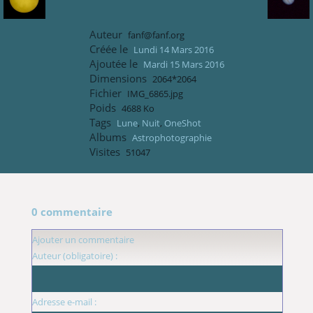
Auteur
fanf@fanf.org
Créée le
Lundi 14 Mars 2016
Ajoutée le
Mardi 15 Mars 2016
Dimensions
2064*2064
Fichier
IMG_6865.jpg
Poids
4688 Ko
Tags
Lune
,
Nuit
,
OneShot
Albums
Astrophotographie
Visites
51047
0 commentaire
Ajouter un commentaire
Auteur (obligatoire) :
Adresse e-mail :